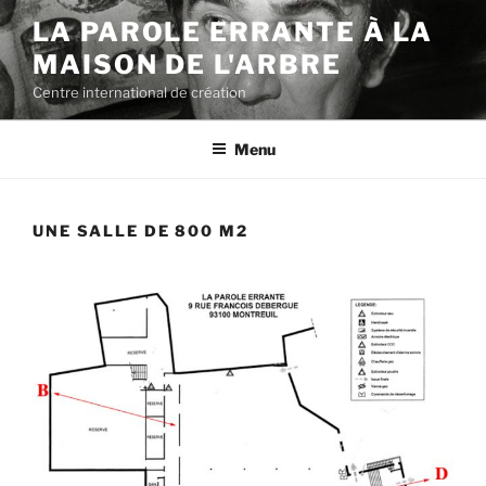
Aller
LA PAROLE ERRANTE À LA
au
MAISON DE L'ARBRE
contenu
principal
Centre international de création
Menu
UNE SALLE DE 800 M2